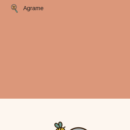
Agrame
Sk