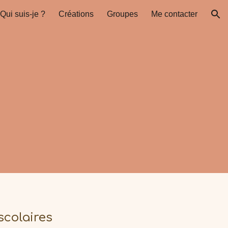
Qui suis-je ?
Créations
Groupes
Me contacter
ion
scolaires